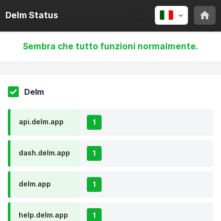
Delm Status
Sembra che tutto funzioni normalmente.
Delm
api.delm.app
1
dash.delm.app
1
delm.app
1
help.delm.app
1