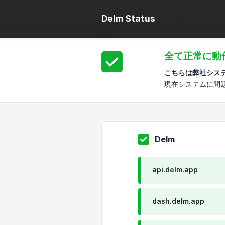
Delm Status
全て正常に動
こちらは弊社シス
現在システムに問
Delm
api.delm.app
dash.delm.app