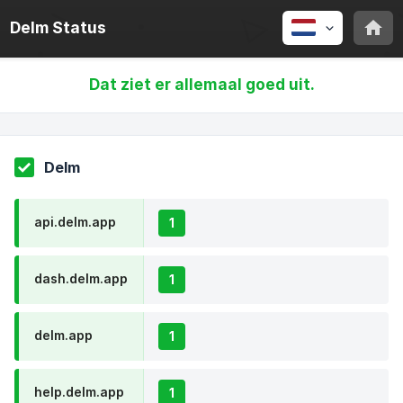
Delm Status
Dat ziet er allemaal goed uit.
Delm
api.delm.app
1
dash.delm.app
1
delm.app
1
help.delm.app
1